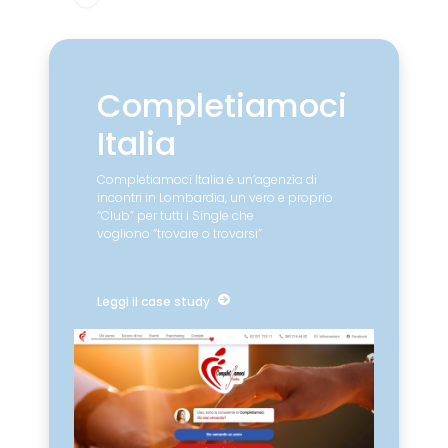
Completiamoci
Italia
Completiamoci Italia è un’agenzia di
incontri in Lombardia, un vero e proprio
“Club” per tutti i Single che
vogliono “trovare o trovarsi”
Leggi il case study