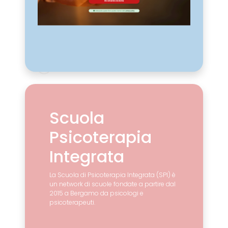
Scuola
Psicoterapia
Integrata
La Scuola di Psicoterapia Integrata (SPI) è
un network di scuole fondate a partire dal
2015 a Bergamo da psicologi e
psicoterapeuti.