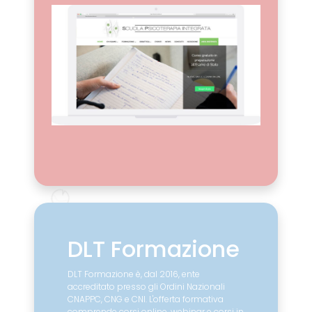
Leggi il case study
DLT Formazione
DLT Formazione è, dal 2016, ente
accreditato presso gli Ordini Nazionali
CNAPPC, CNG e CNI. L'offerta formativa
comprende corsi online, webinar e corsi in