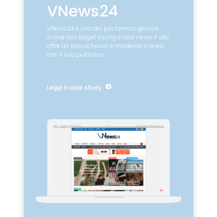
VNews24
VNews24 è uno dei più famosi giornali
online con target young e viral news. Il sito
offre un layout fresco e moderno in linea
con il suo pubblico
Leggi il case study