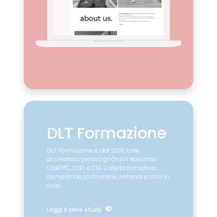
DLT Formazione
DLT Formazione è, dal 2016, ente
accreditato presso gli Ordini Nazionali
CNAPPC, CNG e CNI. L'offerta formativa
comprende corsi online, webinar e corsi in
aula
Leggi il case study