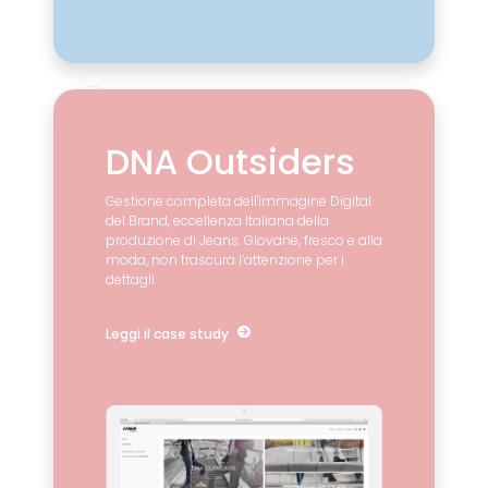
DNA Outsiders
Gestione completa dell'immagine Digital
del Brand, eccellenza Italiana della
produzione di Jeans. Giovane, fresco e alla
moda, non trascura l’attenzione per i
dettagli
Leggi il case study